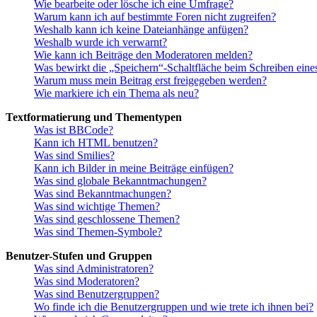
Wie bearbeite oder lösche ich eine Umfrage?
Warum kann ich auf bestimmte Foren nicht zugreifen?
Weshalb kann ich keine Dateianhänge anfügen?
Weshalb wurde ich verwarnt?
Wie kann ich Beiträge den Moderatoren melden?
Was bewirkt die „Speichern“-Schaltfläche beim Schreiben eine
Warum muss mein Beitrag erst freigegeben werden?
Wie markiere ich ein Thema als neu?
Textformatierung und Thementypen
Was ist BBCode?
Kann ich HTML benutzen?
Was sind Smilies?
Kann ich Bilder in meine Beiträge einfügen?
Was sind globale Bekanntmachungen?
Was sind Bekanntmachungen?
Was sind wichtige Themen?
Was sind geschlossene Themen?
Was sind Themen-Symbole?
Benutzer-Stufen und Gruppen
Was sind Administratoren?
Was sind Moderatoren?
Was sind Benutzergruppen?
Wo finde ich die Benutzergruppen und wie trete ich ihnen bei?