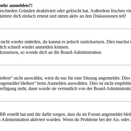
t mehr anmelden?!
rschieden Gründen deaktiviert oder gelöscht hat. Außerdem löschen vie
triere dich einfach erneut und nimm aktiv an den Diskussionen teil!
 nicht wieder mitteilen, du kannst es jedoch zurücksetzen. Dies machs
 dich schnell wieder anmelden können.
ückzusetzen, so wende dich an die Board-Administration.
en“ nicht auswählst, wirst du nur für eine Sitzung angemeldet. Dies
Angemeldet bleiben“ beim Anmelden auswählen. Dies ist nicht empfehle
Verfügung steht, dann wurde sie vermutlich von der Board-Administratio
BB erstellt hat und die dafür sorgen, dass du im Forum angemeldet bl
rd-Administration aktiviert wurden. Wenn du Probleme bei der An- ode