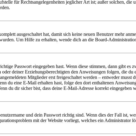
stelle für Rechtsangelegenheiten jeglicher Art ist; außer solchen, die
erden.
 komplett ausgeschaltet hat, damit sich keine neuen Benutzer mehr anm
 wurden. Um Hilfe zu erhalten, wende dich an die Board-Administratio
richtige Passwort eingegeben hast. Wenn diese stimmen, dann gibt es
ern oder deiner Erziehungsberechtigten den Anweisungen folgen, die du e
 angemeldeten Mitglieder erst freigeschaltet werden – entweder musst du
. Wenn du eine E-Mail erhalten hast, folge den dort enthaltenen Anweis
nn du dir sicher bist, dass deine E-Mail-Adresse korrekt eingegeben w
Benutzername und dein Passwort richtig sind. Wenn dies der Fall ist, w
igurationsproblem mit der Website vorliegt, welches ein Administrator l